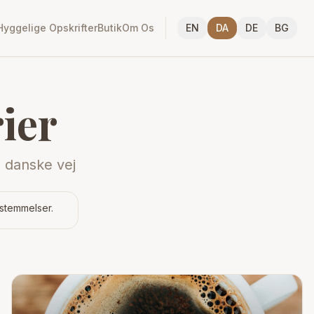
Hyggelige Opskrifter
Butik
Om Os
EN
DA
DE
BG
ier
e danske vej
stemmelser.