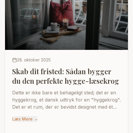
28. oktober 2025
Skab dit fristed: Sådan bygger
du den perfekte hygge-læsekrog
Dette er ikke bare et behageligt sted; det er en
hyggekrog, et dansk udtryk for en "hyggekrog".
Det er et rum, der er bevidst designet med ét
formål: at afbryde forbindelsen til verden og
Læs Mere
→
genoprette forbindelsen til sig selv gennem den
simple glæde ved at læse.