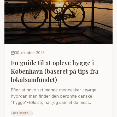
30. oktober 2025
En guide til at opleve hygge i
København (baseret på tips fra
lokalsamfundet)
Efter at have set mange mennesker spørge,
hvordan man finder den berømte danske
"hygge"-følelse, har jeg samlet de mest
almindelige og nyttige forslag fra hele
Læs Mere
→
fællesskabet.